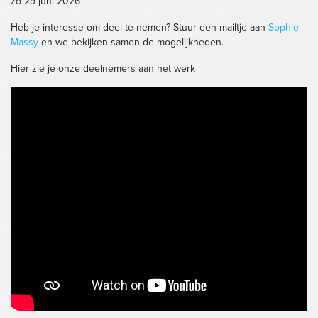
zo 29 juni 2026
Heb je interesse om deel te nemen? Stuur een mailtje aan
Sophie
Massy
en we bekijken samen de mogelijkheden.
Hier zie je onze deelnemers aan het werk