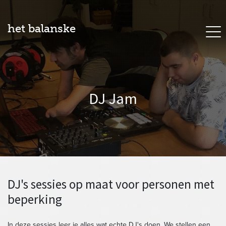
het balanske
DJ Jam
DJ's sessies op maat voor personen met
beperking
In deze sessies leer je alles wat echte DJ's doen. We stellen een