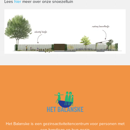
Lees
hier
meer over onze snoezeltuin
Het Balanske is een gezinsactiviteitencentrum voor personen met
een handicap en hun gezin