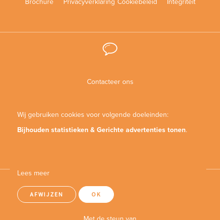
Brochure
Privacyverklaring
Cookiebeleid
Integriteit
Contacteer ons
Wij gebruiken cookies voor volgende doeleinden:
Bijhouden statistieken & Gerichte advertenties tonen
.
Bekijk onze agenda
Lees meer
AFWIJZEN
OK
Met de steun van