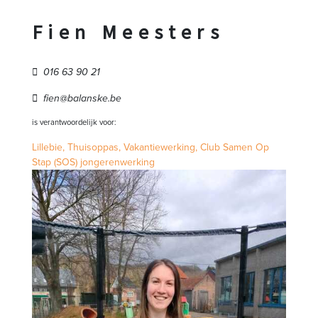
Fien Meesters
016 63 90 21
fien@balanske.be
is verantwoordelijk voor:
Lillebie,
Thuisoppas,
Vakantiewerking,
Club Samen Op
Stap (SOS) jongerenwerking