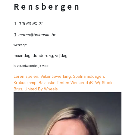
Rensbergen
016 63 90 21
marco@balanske.be
werkt op:
maandag, donderdag, vrijdag
is verantwoordelijk voor:
Leren spelen,
Vakantiewerking,
Spelnamiddagen,
Krokuskamp,
Balanske Tenten Weekend (BTW),
Studio
Brus,
United By Wheels