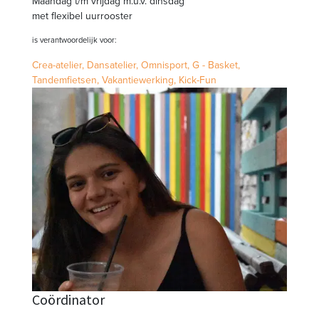
Maandag t/m vrijdag m.u.v. dinsdag
met flexibel uurrooster
is verantwoordelijk voor:
Crea-atelier,
Dansatelier,
Omnisport,
G - Basket,
Tandemfietsen,
Vakantiewerking,
Kick-Fun
Coördinator