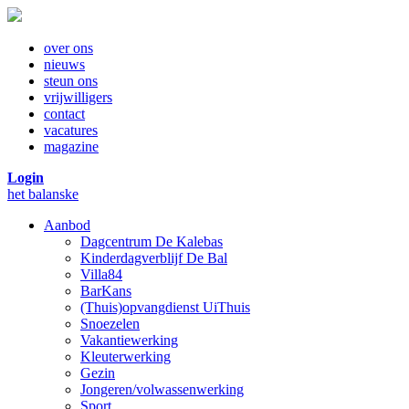
over ons
nieuws
steun ons
vrijwilligers
contact
vacatures
magazine
Login
het balanske
Aanbod
Dagcentrum De Kalebas
Kinderdagverblijf De Bal
Villa84
BarKans
(Thuis)opvangdienst UiThuis
Snoezelen
Vakantiewerking
Kleuterwerking
Gezin
Jongeren/volwassenwerking
Sport