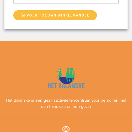
VOEG TOE AAN WINKELMANDJE
Het Balanske is een gezinsactiviteitencentrum voor personen met
een handicap en hun gezin