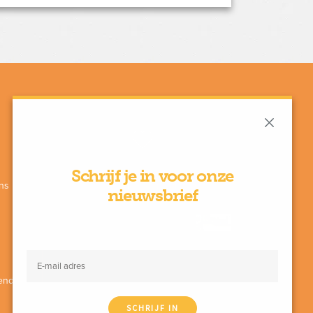
Schrijf je in voor onze
ns
Met de steun van
nieuwsbrief
enda
SCHRIJF IN