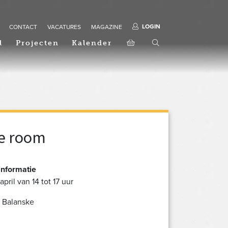
LOGIN
CONTACT
VACATURES
MAGAZINE
l
Projecten
Kalender
e room
informatie
april van 14 tot 17 uur
t Balanske