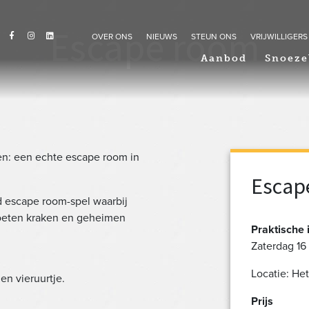
Escape room
OVER ONS
NIEUWS
STEUN ONS
VRIJWILLIGERS
Aanbod
Snoeze
ten: een echte escape room in
Escap
d escape room-spel waarbij
oeten kraken en geheimen
Praktische 
Zaterdag 16 
Locatie: He
en vieruurtje.
Prijs