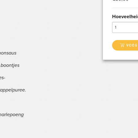
Hoeveelhei
1
VOEG
nonsaus
 boontjes
es-
dappelpuree.
Charlepoeng