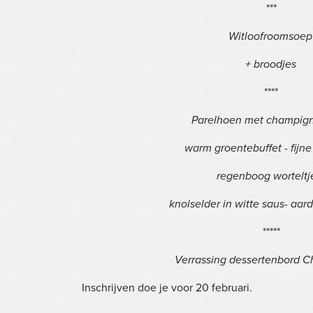
***
Witloofroomsoep
+ broodjes
****
Parelhoen met champig
warm groentebuffet - fijne
regenboog worteltj
knolselder in witte saus- aar
*****
Verrassing dessertenbord 
Inschrijven doe je voor 20 februari.