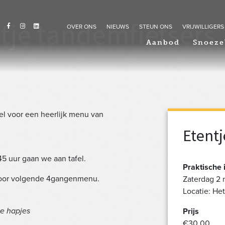
tje tandemfietsers
OVER ONS
NIEUWS
STEUN ONS
VRIJWILLIGERS
Aanbod
Snoeze
el voor een heerlijk menu van
Etentj
5 uur gaan we aan tafel.
Praktische 
voor volgende 4gangenmenu.
Zaterdag 2 
Locatie: He
he hapjes
Prijs
€30,00