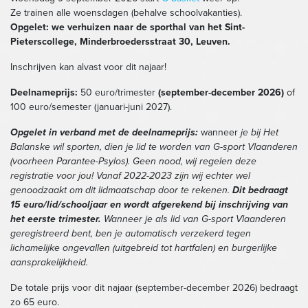
Ze trainen alle woensdagen (behalve schoolvakanties).
Opgelet: we verhuizen naar de sporthal van het Sint-
Pieterscollege, Minderbroedersstraat 30, Leuven.
Inschrijven kan alvast voor dit najaar!
Deelnameprijs:
50 euro/trimester
(september-december 2026)
of
100 euro/semester (januari-juni 2027).
Opgelet in verband met de deelnameprijs:
wanneer
je bij Het
Balanske wil sporten, dien je lid te worden van G-sport Vlaanderen
(voorheen Parantee-Psylos). Geen nood, wij regelen deze
registratie voor jou! Vanaf 2022-2023 zijn wij echter wel
genoodzaakt om dit lidmaatschap door te rekenen.
Dit bedraagt ​​
15 euro/lid/schooljaar en wordt afgerekend bij inschrijving van
het eerste trimester.
Wanneer je als lid van G-sport Vlaanderen
geregistreerd bent, ben je automatisch verzekerd tegen
lichamelijke ongevallen (uitgebreid tot hartfalen) en burgerlijke
aansprakelijkheid.
De totale prijs voor dit najaar (september-december 2026) bedraagt
​​zo 65 euro.