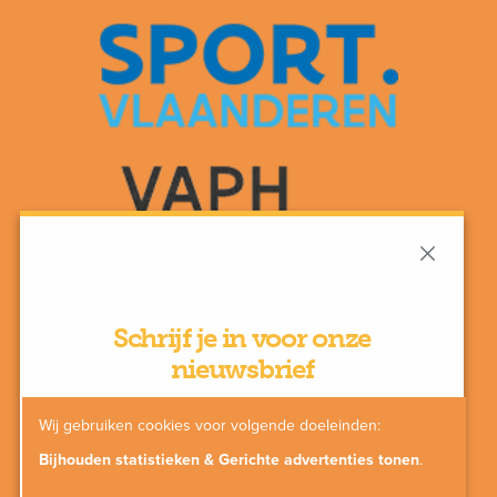
Schrijf je in voor onze
nieuwsbrief
Wij gebruiken cookies voor volgende doeleinden:
Bijhouden statistieken & Gerichte advertenties tonen
.