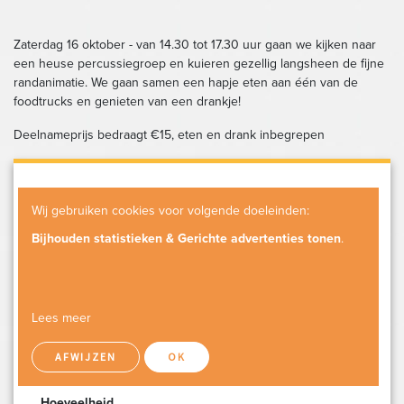
Zaterdag 16 oktober - van 14.30 tot 17.30 uur gaan we kijken naar
een heuse percussiegroep en kuieren gezellig langsheen de fijne
randanimatie. We gaan samen een hapje eten aan één van de
foodtrucks en genieten van een drankje!
Deelnameprijs bedraagt €15, eten en drank inbegrepen
Knalfestival 16/10
Wij gebruiken cookies voor volgende doeleinden:
Bijhouden statistieken & Gerichte advertenties tonen
.
Praktische informatie
Zaterdag 16 oktober vanaf 14.30 tot 17.30 uur
Abdij van het Park Leuven
Lees meer
Prijs
€15,00
AFWIJZEN
OK
Hoeveelheid