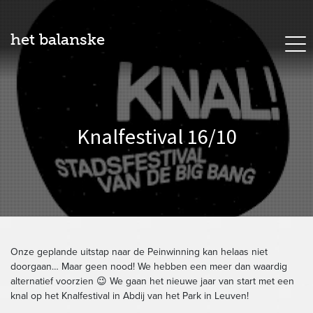
het balanske
Knalfestival 16/10
Onze geplande uitstap naar de Peinwinning kan helaas niet
doorgaan… Maar geen nood! We hebben een meer dan waardig
alternatief voorzien 😉 We gaan het nieuwe jaar van start met een
knal op het Knalfestival in Abdij van het Park in Leuven!