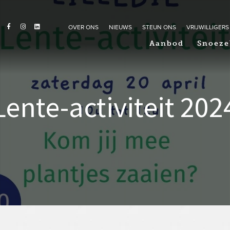
OVER ONS
NIEUWS
STEUN ONS
VRIJWILLIGERS
Aanbod
Snoeze
Lente-activiteit 202