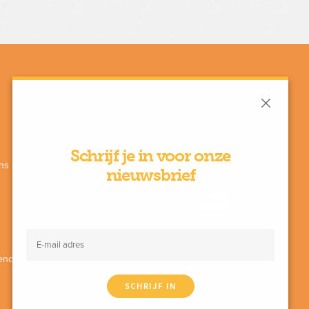
Schrijf je in voor onze
ns
Met de steun van
nieuwsbrief
enda
SCHRIJF IN