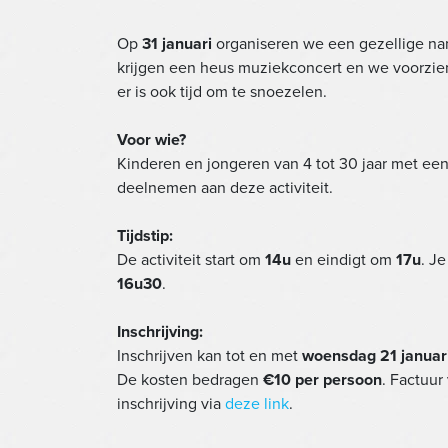
Op
31 januari
organiseren we een gezellige n
krijgen een heus muziekconcert en we voorzien 
er is ook tijd om te snoezelen.
Voor wie?
Kinderen en jongeren van 4 tot 30 jaar met e
deelnemen aan deze activiteit.
Tijdstip:
De activiteit start om
14u
en eindigt om
17u
. J
16u30
.
Inschrijving:
Inschrijven kan tot en met
woensdag 21 januar
De kosten bedragen
€10 per persoon
. Factuur
inschrijving via
deze link
.