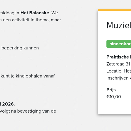
amiddag in
Het Balanske
. We
een activiteit in thema, maar
Muzie
binnenkor
en beperking kunnen
Praktische 
Zaterdag 31 
Locatie: He
e kunt je kind ophalen vanaf
Inschrijven 
Prijs
€10,00
i 2026
.
 volgt na bevestiging van de