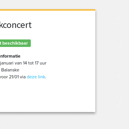
kconcert
t beschikbaar
informatie
januari van 14 tot 17 uur
t Balanske
voor 21/01 via
deze link
.