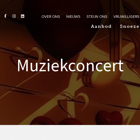
OVER ONS
NIEUWS
STEUN ONS
VRIJWILLIGERS
Aanbod
Snoeze
Muziekconcert