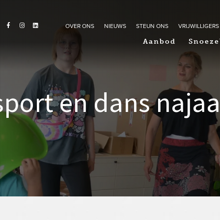
OVER ONS
NIEUWS
STEUN ONS
VRIJWILLIGERS
Aanbod
Snoeze
port en dans najaa