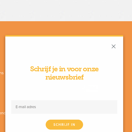
Schrijf je in voor onze
ns
Met de steun van
nieuwsbrief
enda
SCHRIJF IN