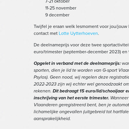
7-21 oktober
11-25 november
9 december
Twijfel je eraan welk lesmoment voor jou/jouw
contact met
Lotte Uytterhoeven
.
De deelnameprijs voor deze twee sportactivite
euro/trimester (september-december 2023) en 9
Opgelet in verband met de deelnameprijs:
w
a
sporten, dien je lid te worden van G-sport Vla
Psylos). Geen nood, wij regelen deze registrati
2022-2023 zijn wij echter wel genoodzaakt om
rekenen.
D
it bedraagt 15 euro/lid/schooljaar 
inschrijving van het eerste trimester.
Wanneer j
Vlaanderen geregistreerd bent, ben je automa
lichamelijke ongevallen (uitgebreid tot hartfale
aansprakelijkheid.