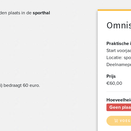
den plaats in de
sporthal
Omnis
Praktische 
Start voorja
Locatie: spo
Deelnamepri
Prijs
€60,00
i) bedraagt 60 euro.
Hoeveelhei
Geen plaa
VOEG