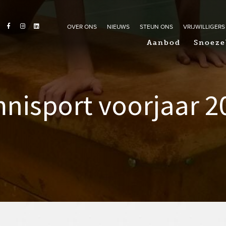
OVER ONS
NIEUWS
STEUN ONS
VRIJWILLIGERS
Aanbod
Snoeze
nisport voorjaar 2