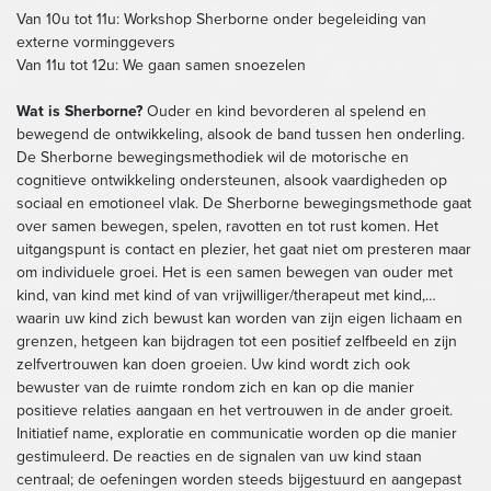
Van 10u tot 11u: Workshop Sherborne onder begeleiding van
externe vorminggevers
Van 11u tot 12u: We gaan samen snoezelen
Wat is Sherborne?
Ouder en kind bevorderen al spelend en
bewegend de ontwikkeling, alsook de band tussen hen onderling.
De Sherborne bewegingsmethodiek wil de motorische en
cognitieve ontwikkeling ondersteunen, alsook vaardigheden op
sociaal en emotioneel vlak. De Sherborne bewegingsmethode gaat
over samen bewegen, spelen, ravotten en tot rust komen. Het
uitgangspunt is contact en plezier, het gaat niet om presteren maar
om individuele groei. Het is een samen bewegen van ouder met
kind, van kind met kind of van vrijwilliger/therapeut met kind,…
waarin uw kind zich bewust kan worden van zijn eigen lichaam en
grenzen, hetgeen kan bijdragen tot een positief zelfbeeld en zijn
zelfvertrouwen kan doen groeien. Uw kind wordt zich ook
bewuster van de ruimte rondom zich en kan op die manier
positieve relaties aangaan en het vertrouwen in de ander groeit.
Initiatief name, exploratie en communicatie worden op die manier
gestimuleerd. De reacties en de signalen van uw kind staan
centraal; de oefeningen worden steeds bijgestuurd en aangepast