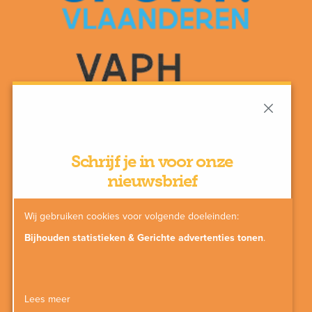
Schrijf je in voor onze
nieuwsbrief
Wij gebruiken cookies voor volgende doeleinden:
Bijhouden statistieken & Gerichte advertenties tonen
.
SCHRIJF IN
Lees meer