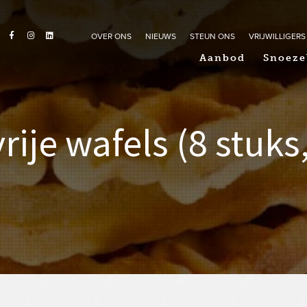
OVER ONS
NIEUWS
STEUN ONS
VRIJWILLIGERS
Aanbod
Snoeze
rije wafels (8 stuks