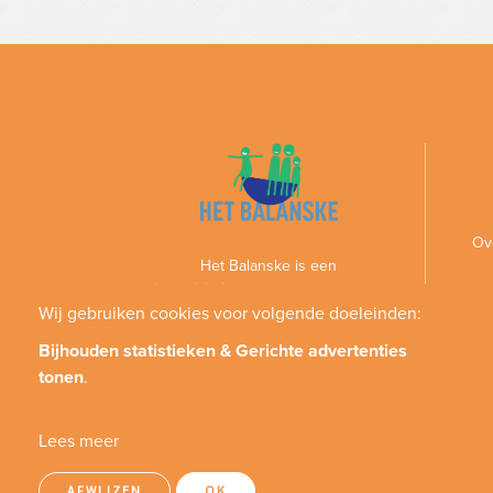
Ov
Het Balanske is een
gezinsactiviteitencentrum voor personen
met een handicap en hun gezin
Wij gebruiken cookies voor volgende doeleinden:
Bijhouden statistieken & Gerichte advertenties
tonen
.
Lees meer
AFWIJZEN
OK