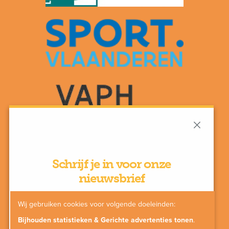
Schrijf je in voor onze
nieuwsbrief
Wij gebruiken cookies voor volgende doeleinden:
Bijhouden statistieken & Gerichte advertenties tonen
.