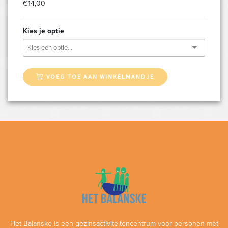
€14,00
Kies je optie
VOEG TOE AAN WINKELMANDJE
Het Balanske is een gezinsactiviteitencentrum voor personen met