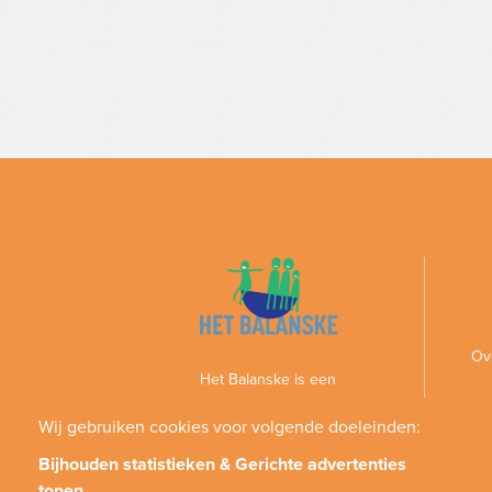
Ov
Het Balanske is een
gezinsactiviteitencentrum voor personen
met een handicap en hun gezin
Wij gebruiken cookies voor volgende doeleinden:
Bijhouden statistieken & Gerichte advertenties
tonen
.