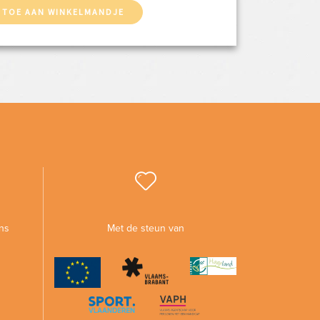
 TOE AAN WINKELMANDJE
ns
Met de steun van