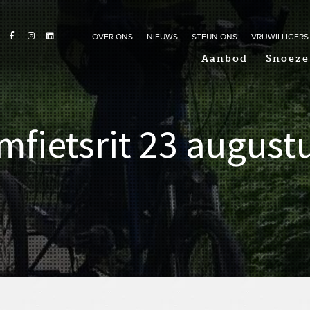
OVER ONS
NIEUWS
STEUN ONS
VRIJWILLIGERS
Aanbod
Snoeze
fietsrit 23 august