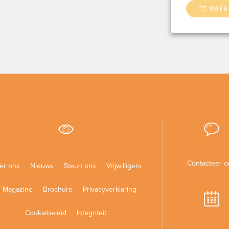
VOEG
Contacteer o
er ons
Nieuws
Steun ons
Vrijwilligers
Magazine
Brochure
Privacyverklaring
Cookiebeleid
Integriteit