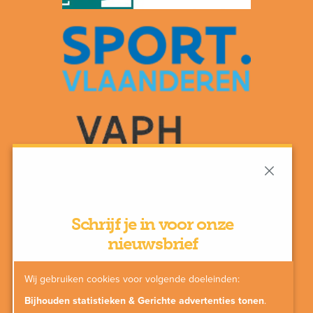
Schrijf je in voor onze
nieuwsbrief
Wij gebruiken cookies voor volgende doeleinden:
Bijhouden statistieken & Gerichte advertenties tonen
.