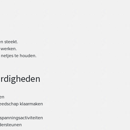
n steekt.
 werken.
s netjes te houden.
ardigheden
den
reedschap klaarmaken
spanningsactiviteiten
ndersteunen