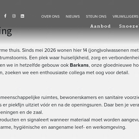
OVER ONS
NIEUWS
STEUN ONS
VRIJWILLIGERS
Aanbod
Snoeze
ing
rme thuis. Sinds mei 2026 wonen hier 14 (jong)volwassenen met 
umstoornis. Een plek waar huiselijkheid, zorg en verbondenheid
nen we in hetzelfde gebouw ook
Barkans
, onze gloednieuwe ho
n, zoeken we een enthousiaste collega met oog voor detail.
meenschappelijke ruimtes, bewonerskamers en sanitaire voorzie
s er piekfijn uitziet vóór en na de openingsuren. Daar ben je ve
ieningen en de zaal.
roducten en signaleert wanneer materiaal moet worden aangevu
warme, hygiënische en aangename leef- en werkomgeving.