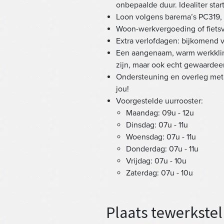
onbepaalde duur. Idealiter sta
Loon volgens barema’s PC319, 
Woon-werkvergoeding of fiets
Extra verlofdagen: bijkomend v
Een aangenaam, warm werkklima
zijn, maar ook echt gewaardee
Ondersteuning en overleg met h
jou!
Voorgestelde uurrooster:
Maandag: 09u - 12u
Dinsdag: 07u - 11u
Woensdag: 07u - 11u
Donderdag: 07u - 11u
Vrijdag: 07u - 10u
Zaterdag: 07u - 10u
Plaats tewerkstel