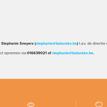
r
Stephanie Sneyers (
stephanie@balanske.be
)
t.a.v. de directie
tact opnemen via
016639021 of
stephanie@balanske.be
.