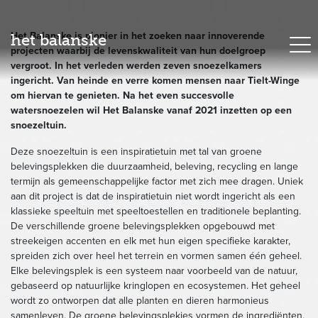
Het Balanske is pionier in het zoeken naar innoverende
het balanske
projecten waarbij de levenskwaliteit van hun doelgroep
vergroot. In het verleden werden zeven snoezelkamers
ingericht. Van heinde en verre komen mensen naar Tielt-Winge
om hiervan te genieten. Na het even succesvolle
watersnoezelen wil Het Balanske vanaf 2021 inzetten op een
snoezeltuin.
Deze snoezeltuin is een inspiratietuin met tal van groene
belevingsplekken die duurzaamheid, beleving, recycling en lange
termijn als gemeenschappelijke factor met zich mee dragen. Uniek
aan dit project is dat de inspiratietuin niet wordt ingericht als een
klassieke speeltuin met speeltoestellen en traditionele beplanting.
De verschillende groene belevingsplekken opgebouwd met
streekeigen accenten en elk met hun eigen specifieke karakter,
spreiden zich over heel het terrein en vormen samen één geheel.
Elke belevingsplek is een systeem naar voorbeeld van de natuur,
gebaseerd op natuurlijke kringlopen en ecosystemen. Het geheel
wordt zo ontworpen dat alle planten en dieren harmonieus
samenleven. De groene belevingsplekjes vormen de ingrediënten,